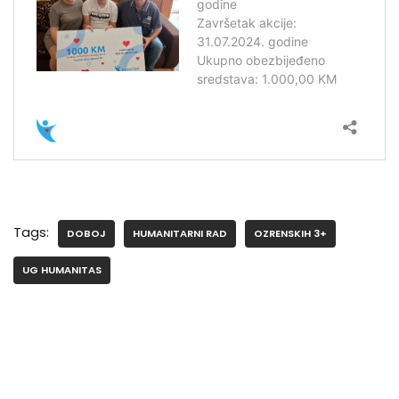
Tags:
DOBOJ
HUMANITARNI RAD
OZRENSKIH 3+
UG HUMANITAS