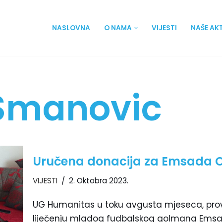
NASLOVNA
O NAMA
VIJESTI
NAŠE AK
Smanovic
Uručena donacija za Emsada
VIJESTI
2. Oktobra 2023.
UG Humanitas u toku avgusta mjeseca, prove
liječenju mladog fudbalskog golmana Emsa