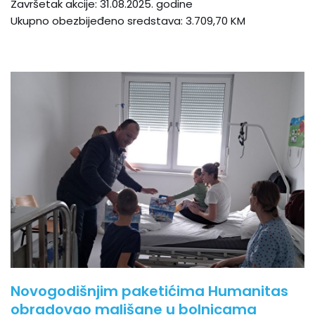
Završetak akcije: 31.08.2025. godine
Ukupno obezbijeđeno sredstava: 3.709,70 KM
Novogodišnjim paketićima Humanitas
obradovao mališane u bolnicama