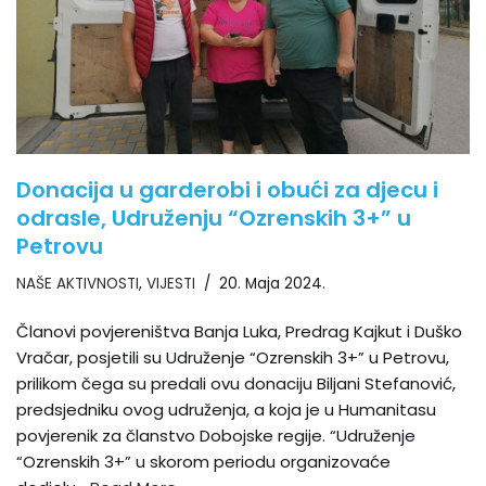
Donacija u garderobi i obući za djecu i
odrasle, Udruženju “Ozrenskih 3+” u
Petrovu
NAŠE AKTIVNOSTI
,
VIJESTI
20. Maja 2024.
Članovi povjereništva Banja Luka, Predrag Kajkut i Duško
Vračar, posjetili su Udruženje “Ozrenskih 3+” u Petrovu,
prilikom čega su predali ovu donaciju Biljani Stefanović,
predsjedniku ovog udruženja, a koja je u Humanitasu
povjerenik za članstvo Dobojske regije. “Udruženje
“Ozrenskih 3+” u skorom periodu organizovaće