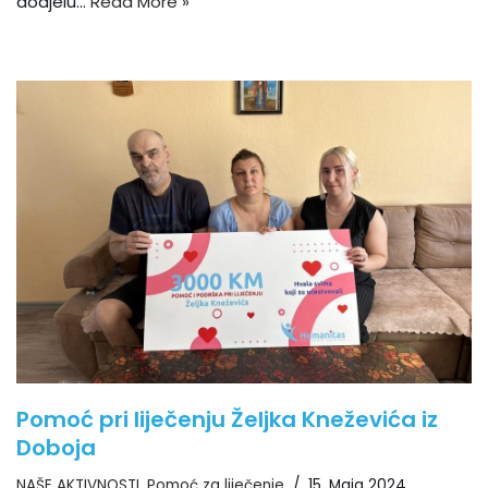
dodjelu…
Read More »
Pomoć pri liječenju Željka Kneževića iz
Doboja
NAŠE AKTIVNOSTI
,
Pomoć za liječenje
15. Maja 2024.