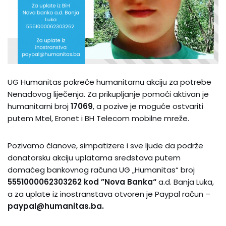
UG Humanitas pokreće humanitarnu akciju za potrebe
Nenadovog liječenja. Za prikupljanje pomoći aktivan je
humanitarni broj
17069
, a pozive je moguće ostvariti
putem Mtel, Eronet i BH Telecom mobilne mreže.
Pozivamo članove, simpatizere i sve ljude da podrže
donatorsku akciju uplatama sredstava putem
domaćeg bankovnog računa UG „Humanitas“ broj
5551000062303262 kod ”Nova Banka“
a.d. Banja Luka,
a za uplate iz inostranstava otvoren je Paypal račun –
paypal@humanitas.ba.