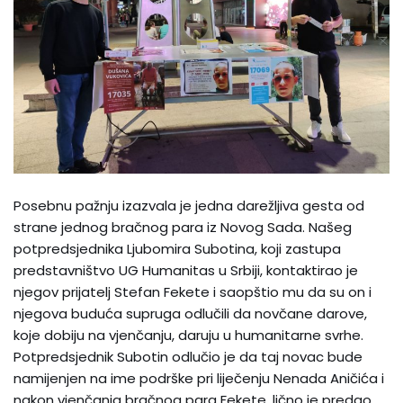
Posebnu pažnju izazvala je jedna darežljiva gesta od
strane jednog bračnog para iz Novog Sada. Našeg
potpredsjednika Ljubomira Subotina, koji zastupa
predstavništvo UG Humanitas u Srbiji, kontaktirao je
njegov prijatelj Stefan Fekete i saopštio mu da su on i
njegova buduća supruga odlučili da novčane darove,
koje dobiju na vjenčanju, daruju u humanitarne svrhe.
Potpredsjednik Subotin odlučio je da taj novac bude
namijenjen na ime podrške pri liječenju Nenada Aničića i
nakon vjenčanja bračnog para Fekete, lično je predao