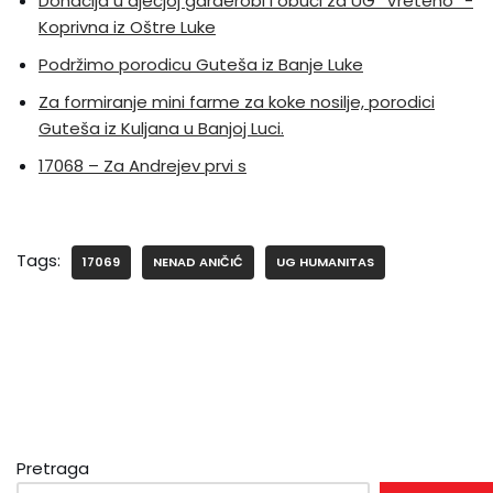
Donacija u dječjoj garderobi i obući za UG “Vreteno” -
Koprivna iz Oštre Luke
Podržimo porodicu Guteša iz Banje Luke
Za formiranje mini farme za koke nosilje, porodici
Guteša iz Kuljana u Banjoj Luci.
17068 – Za Andrejev prvi s
Tags:
17069
NENAD ANIČIĆ
UG HUMANITAS
Pretraga